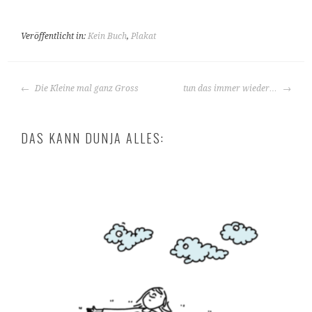
Veröffentlicht in:
Kein Buch
,
Plakat
BEITRAGS-
Die Kleine mal ganz Gross
tun das immer wieder…
NAVIGATION
DAS KANN DUNJA ALLES: