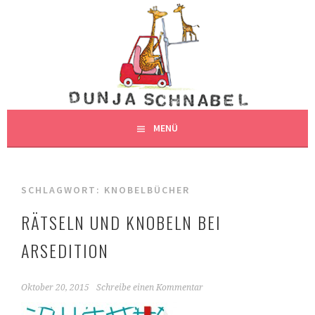
Springe
zum
DUNJAS SCHNABEL
Inhalt
DUNJA SCHNABEL, ILLUSTRATION, HAMBURG
ILLUSTRATION
MENÜ
SCHLAGWORT:
KNOBELBÜCHER
RÄTSELN UND KNOBELN BEI
ARSEDITION
Oktober 20, 2015
Schreibe einen Kommentar