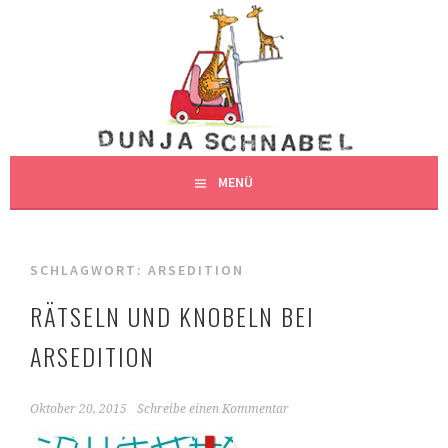
Springe
zum
DUNJAS SCHNABEL
Inhalt
DUNJA SCHNABEL, ILLUSTRATION, HAMBURG
ILLUSTRATION
MENÜ
SCHLAGWORT:
ARSEDITION
RÄTSELN UND KNOBELN BEI
ARSEDITION
Oktober 20, 2015
Schreibe einen Kommentar