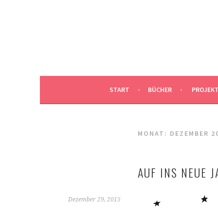
Springe
zum
DUNJAS SCHNABEL I
Inhalt
DUNJA SCHNABEL, ILLUSTRATION, HAMBUR
START
BÜCHER
PROJEK
MONAT:
DEZEMBER 2
AUF INS NEUE J
Dezember 29, 2015