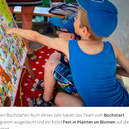
einen Buchstarter! Auch dieses Jahr haben das Team vom
Buchstart
rogramm ausgedacht und ein tolles
Fest in Planten un Blomen
auf die
start