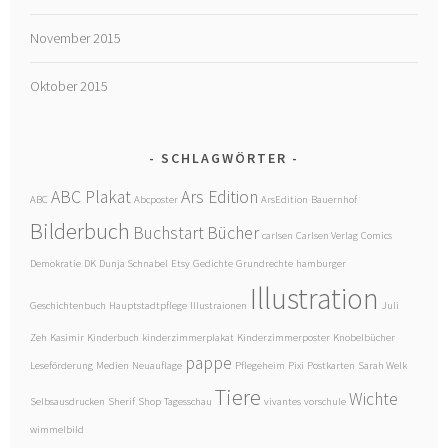
November 2015
Oktober 2015
SCHLAGWÖRTER
ABC Plakat
Ars Edition
ABC
Abcposter
ArsEdition
Bauernhof
Bilderbuch
Buchstart
Bücher
carlsen
Carlsen Verlag
Comics
Demokratie
DK
Dunja Schnabel
Etsy
Gedichte
Grundrechte
hamburger
Illustration
Geschichtenbuch
Hauptstadtpflege
Illustraionen
Juli
Zeh
Kasimir
Kinderbuch
kinderzimmerplakat
Kinderzimmerposter
Knobelbücher
pappe
Leseförderung
Medien
Neuauflage
Pflegeheim
Pixi
Postkarten
Sarah Welk
Tiere
Wichte
Selbsausdrucken
Sherif
Shop
Tagesschau
vivantes
vorschule
wimmelbild