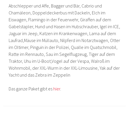
Abschlepper und Affe, Bagger und Bär, Cabrio und
Chamäleon, Doppeldeckerbus mit Dackeln, Elch im
Eiswagen, Flamingo in der Feuerwehr, Giraffen auf dem
Gabelstapler, Hund und Hasen im Hubschrauber, Igel im ICE,
Jaguar im Jeep, Katzen im Krankenwagen, Lama auf dem
Laufrad,Mäuse im Müllauto, Nilpferd im Notarztwagen, Otter
im Oltimer, Pinguin in der Polizei, Qualle im Quatschmobil,
Ratte im Rennauto, Sau im Segelflugzeug, Tiger auf dem
Traktor, Uhu im U-Boot,Vogel auf der Vespa, Walroß im
Wohnmobil, der XXL-Wurm in der XXL-Limousine, Yak auf der
Yacht und das Zebra im Zeppelin
Das ganze Paket gibt es
hier
.