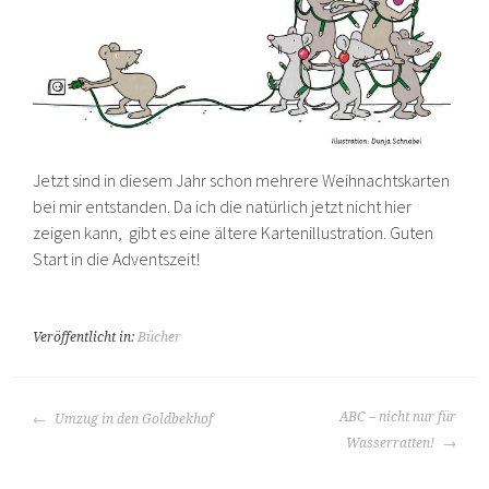
Jetzt sind in diesem Jahr schon mehrere Weihnachtskarten
bei mir entstanden. Da ich die natürlich jetzt nicht hier
zeigen kann, gibt es eine ältere Kartenillustration. Guten
Start in die Adventszeit!
Veröffentlicht in:
Bücher
BEITRAGS-
ABC – nicht nur für
Umzug in den Goldbekhof
NAVIGATION
Wasserratten!