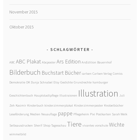
November 2015
Oktober 2015
SCHLAGWÖRTER
ABC Plakat
Ars Edition
ABC
Abcposter
ArsEdition
Bauernhof
Bilderbuch
Buchstart
Bücher
carlsen
Carlsen Verlag
Comics
Demokratie
DK
Dunja Schnabel
Etsy
Gedichte
Grundrechte
hamburger
Illustration
Geschichtenbuch
Hauptstadtpflege
Illustraionen
Juli
Zeh
Kasimir
Kinderbuch
kinderzimmerplakat
Kinderzimmerposter
Knobelbücher
pappe
Leseförderung
Medien
Neuauflage
Pflegeheim
Pixi
Postkarten
Sarah Welk
Tiere
Wichte
Selbsausdrucken
Sherif
Shop
Tagesschau
vivantes
vorschule
wimmelbild