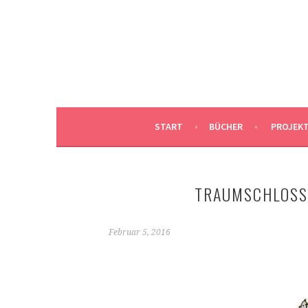
Springe
zum
DUNJAS SCHNABEL I
Inhalt
DUNJA SCHNABEL, ILLUSTRATION, HAMBUR
START
BÜCHER
PROJEK
TRAUMSCHLOSS
Februar 5, 2016