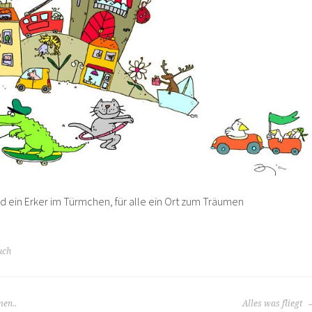
nd ein Erker im Türmchen, für alle ein Ort zum Träumen
uch
men..
Alles was fliegt