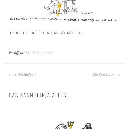
manchmal läuft´s und manchmal nicht.
Veröffentlicht in:
Kein Buch
BEITRAGS-
8.Wichtefest!
Die Spielebox
NAVIGATION
DAS KANN DUNJA ALLES: