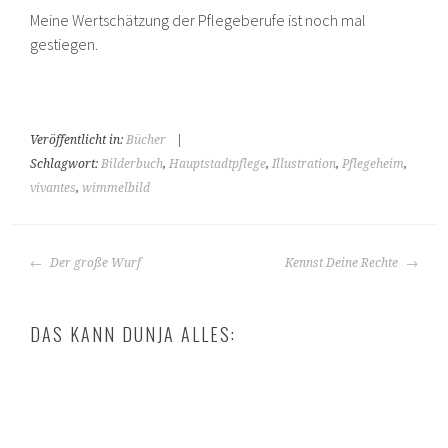
Meine Wertschätzung der Pflegeberufe ist noch mal
gestiegen.
Veröffentlicht in:
Bücher
|
Schlagwort:
Bilderbuch
,
Hauptstadtpflege
,
Illustration
,
Pflegeheim
,
vivantes
,
wimmelbild
BEITRAGS-
Der große Wurf
Kennst Deine Rechte
NAVIGATION
DAS KANN DUNJA ALLES: