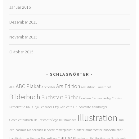
Januar 2016
Dezember 2015
November 2015
Oktober 2015
SCHLAGWÖRTER
ABC Plakat
Ars Edition
ABC
Abcposter
ArsEdition
Bauernhof
Bilderbuch
Buchstart
Bücher
carlsen
Carlsen Verlag
Comics
Demokratie
DK
Dunja Schnabel
Etsy
Gedichte
Grundrechte
hamburger
Illustration
Geschichtenbuch
Hauptstadtpflege
Illustraionen
Juli
Zeh
Kasimir
Kinderbuch
kinderzimmerplakat
Kinderzimmerposter
Knobelbücher
pappe
Leseförderung
Medien
Neuauflage
Pflegeheim
Pixi
Postkarten
Sarah Welk